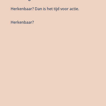
Herkenbaar? Dan is het tijd voor actie.
Herkenbaar?
Je krijgt je
ademhaling niet onder
controle en hoe meer je jouw
aandacht daar op richt, hoe erger het
wordt.
Tot frustratie en onzekerheid
aan toe.
Je vraagt je af of er iets mis is met je
lichaam, want je hebt vage klachten
zoals
duizeligheid, hartkloppingen,
een gejaagd gevoel en/of een druk op
je borst.
Je bent veel aan het