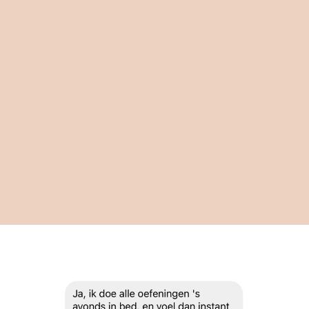
niks anders als rust in je hoofd, maar
HOE dan?
Je hebt (talloze) medische onderzoeken
gehad, maar er lijkt niets fysiek ernstigs
te zijn. Toch blijven de symptomen en
klachten aanhouden, wat leidt tot nog
meer bezorgdheid. Want wat is er dan
met je aan de hand?